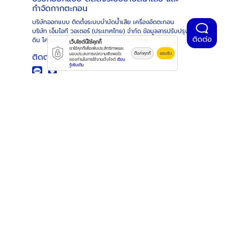
และบริการดูแลหลังการขาย เราพร้อมดูแลคุณในทุก
กำจัดกากตะกอน
ป
ย่างก้าว กลุ่มลูกค้าบางส่วนที่เราดูแล กระบวนการติด
บริษัทออกแบบ ติดตั้งระบบบำบัดน้ำเสีย เครื่องอัดตะกอน
,
ตั้งระบบบำบัดน้ำเสียที่เป็นมาตรฐานกับ MIT Water
บริษัท เอ็มไอที วอเตอร์ (ประเทศไทย) จำกัด ข้อมูลสารปรับปรุง
ค
ติดต่อ
ดิน โครงงานศึกษาสัดส่วนที่เหมาะสมในการท�...
เราออกแบบกระบวนการทำงานที่โปร่งใสและเป็นระบบ
เว็บไซต์นี้ใช้คุกกี้
เราใช้คุกกี้เพื่อเพิ่มประสิทธิภาพและ
เพื่อให้คุณมั่นใจได้ว่าโครงการจะสำเร็จลุล่วงตามแผน
ตั้งค่าคุกกี้
ยอมรับ
มอบประสบการณ์ความพึงพอใจ
ติดตามเรา
หร
ของท่านในการใช้งานเว็บไซต์
เรียน
และได้มาตรฐานสูงสุด รับฟังและสำรวจ (Consult &
รู้เพิ่มเติม
Survey): ทีมงานเข้าพบเพื่อรับฟังปัญหาและความ
อ
ต้องการ พร้อมสำรวจหน้างานและเก็บตัวอย่างน้ำ
ข้อมูลเพิ่มเติม
(หากจำเป็น) โดยไม่มีค่าใช้จ่าย ออกแบบและนำเสนอ
(Design & Propose): วิศวกรของเราจะออกแบบ
หน้าแรก
ระบบที่เหมาะสมที่สุด พร้อมจัดทำใบเสนอราคาและ
เกี่ยวกับเรา
แผนการดำเนินงานอย่างละเอียด ติดตั้งและควบคุม
บริการของเรา
งาน (Install & Supervise): ดำเนินการติดตั้งโดย
ติดต่อเรา
ทีมช่างผู้ชำนาญ ภายใต้การควบคุมของวิศวกร
โครงการอย่างใกล้ชิด ทดสอบและส่งมอบ (Test &
Handover): ทดสอบการทำงานของระบบจนมั่นใจว่ามี
ติดต่อเรา
ประสิทธิภาพตามที่ออกแบบไว้ พร้อมอบรมการใช้งาน
เบื้องต้นและส่งมอบงาน รับประกันและดูแล
บริษัท เอ็มไอที วอเตอร์ (ประเทศไทย) จำกัด
(Warranty & Maintenance): เรามีการรับประกันผล
18/1 หมู่ที่ 2 ตำบลบึงทองหลาง อำเภอลำลูกกา ปทุมธานี