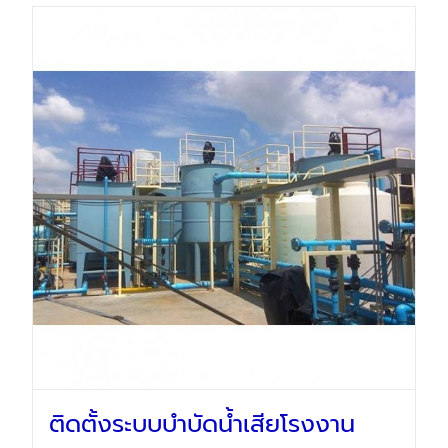
บ
ปี บริษัทรับเห
ติดตั้งระบบบำบัดน้ำเสียโรงงาน